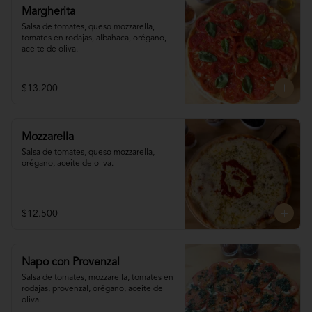
Margherita
Salsa de tomates, queso mozzarella, 
tomates en rodajas, albahaca, orégano, 
aceite de oliva.
$13.200
Mozzarella
Salsa de tomates, queso mozzarella, 
orégano, aceite de oliva.
$12.500
Napo con Provenzal
Salsa de tomates, mozzarella, tomates en 

rodajas, provenzal, orégano, aceite de 
oliva.