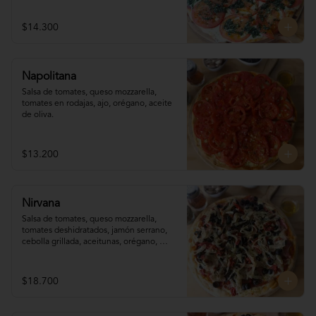
$14.300
Napolitana
Salsa de tomates, queso mozzarella, 
tomates en rodajas, ajo, orégano, aceite 
de oliva.
$13.200
Nirvana
Salsa de tomates, queso mozzarella,  
tomates deshidratados, jamón serrano, 
cebolla grillada, aceitunas, orégano, 
aceite de oliva.
$18.700