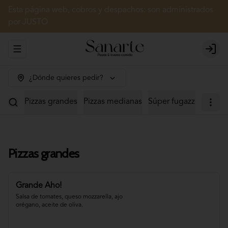
Esta página web, cobros y despachos: son administrados
por JUSTO
Abrir menu de navegación
Login
¿Dónde quieres pedir?
Pizzas grandes
Pizzas medianas
Súper fugazzetas
Cal
Pizzas grandes
Grande Aho!
Salsa de tomates, queso mozzarella, ajo 
orégano, aceite de oliva.