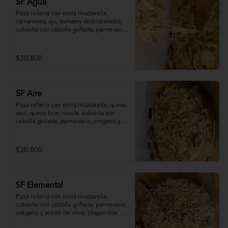
SF Agua
Pizza rellena con extra mozzarella, 
camarones, ajo, tomates deshidratados; 
cubierta con cebolla grillada, parmesano, 
orégano y aceite de oliva. (disponible 
sólo para pedidos programados con (al 
menos) 90 minutos de antelación)
$30.800
SF Aire
Pizza rellena con extra mozzarella, queso 
azul, queso brie, rúcula; cubierta con 
cebolla grillada, parmesano, orégano y 
aceite de oliva. (disponible sólo para 
pedidos programados con (al menos) 90 
minutos de antelación)
$30.800
SF Elemental
Pizza rellena con extra mozzarella, 
cubierta con cebolla grillada, parmesano, 
orégano y aceite de oliva. (disponible 
sólo para pedidos programados con (al 