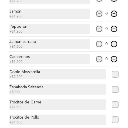
+
$1.200
Jamón
0
+
$1.200
$6.600
Pepperoni
0
+
$1.200
Alto Jardín
Jamón serrano
0
Salsa de tomates, mozzarella, choclo, 

+
$1.600
zanahoria salteada con toque de cebolla, 
champignones, orégano, aceite de oliva.
Camarones
0
+
$1.600
$9.800
Doble Mozzarella
+
$2.200
Zanahoria Salteada
Cuatro iniciados
+
$900
Salsa de tomates, queso mozzarella, 
Trocitos de Carne
queso brie, queso azul, queso 
parmesano, orégano, aceite de oliva.
+
$1.600
Trocitos de Pollo
+
$1.600
$8.500