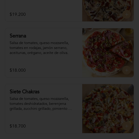
reggianito, orégano, aceite de oliva.
$19.200
Serrana
Salsa de tomates, queso mozzarella, 
tomates en rodajas, jamón serrano, 
aceitunas, orégano, aceite de oliva.
$18.000
Siete Chakras
Salsa de tomates, queso mozzarella, 
tomates deshidratados, berenjena 
grillada, zucchini grillado, pimiento 
morrón, choclo, cebolla grillada, orégano, 
tahine.
$18.700