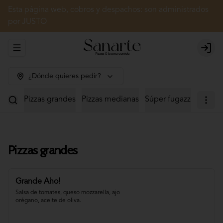
Esta página web, cobros y despachos: son administrados
por JUSTO
Abrir menu de navegación
Login
¿Dónde quieres pedir?
Pizzas grandes
Pizzas medianas
Súper fugazzetas
Cal
Pizzas grandes
Grande Aho!
Salsa de tomates, queso mozzarella, ajo 
orégano, aceite de oliva.