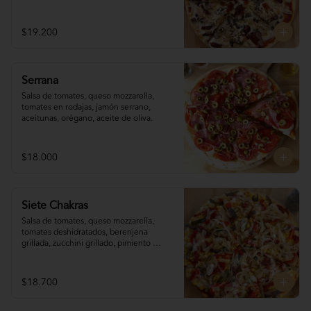
reggianito, orégano, aceite de oliva.
$19.200
Serrana
Salsa de tomates, queso mozzarella, 
tomates en rodajas, jamón serrano, 
aceitunas, orégano, aceite de oliva.
$18.000
Siete Chakras
Salsa de tomates, queso mozzarella, 
tomates deshidratados, berenjena 
grillada, zucchini grillado, pimiento 
morrón, choclo, cebolla grillada, orégano, 
tahine.
$18.700