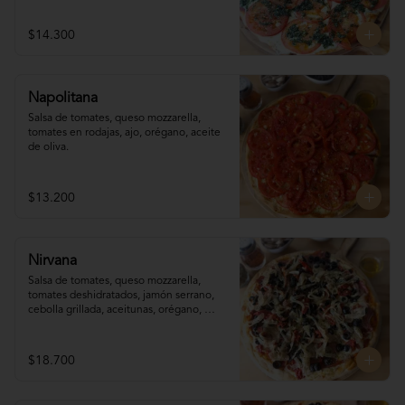
$14.300
Napolitana
Salsa de tomates, queso mozzarella, 
tomates en rodajas, ajo, orégano, aceite 
de oliva.
$13.200
Nirvana
Salsa de tomates, queso mozzarella,  
tomates deshidratados, jamón serrano, 
cebolla grillada, aceitunas, orégano, 
aceite de oliva.
$18.700