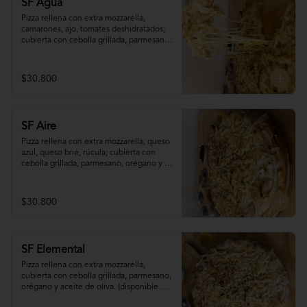
SF Agua
Pizza rellena con extra mozzarella, 
camarones, ajo, tomates deshidratados; 
cubierta con cebolla grillada, parmesano, 
orégano y aceite de oliva. (disponible 
sólo para pedidos programados con (al 
menos) 90 minutos de antelación)
$30.800
SF Aire
Pizza rellena con extra mozzarella, queso 
azul, queso brie, rúcula; cubierta con 
cebolla grillada, parmesano, orégano y 
aceite de oliva. (disponible sólo para 
pedidos programados con (al menos) 90 
minutos de antelación)
$30.800
SF Elemental
Pizza rellena con extra mozzarella, 
cubierta con cebolla grillada, parmesano, 
orégano y aceite de oliva. (disponible 
sólo para pedidos programados con (al 