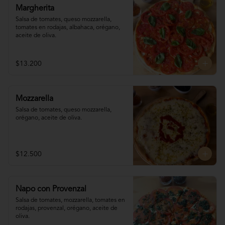
Margherita
Salsa de tomates, queso mozzarella, 
tomates en rodajas, albahaca, orégano, 
aceite de oliva.
$13.200
Mozzarella
Salsa de tomates, queso mozzarella, 
orégano, aceite de oliva.
$12.500
Napo con Provenzal
Salsa de tomates, mozzarella, tomates en 

rodajas, provenzal, orégano, aceite de 
oliva.