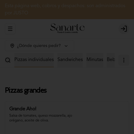
Esta página web, cobros y despachos: son administrados
por JUSTO
Abrir menu de navegación
Login
¿Dónde quieres pedir?
zones
Pizzas individuales
Sandwiches
Minutas
Bebidas
Ca
Pizzas grandes
Grande Aho!
Salsa de tomates, queso mozzarella, ajo 
orégano, aceite de oliva.