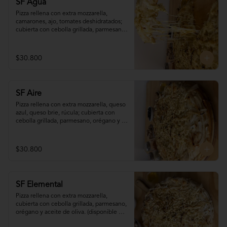
SF Agua
Pizza rellena con extra mozzarella, 
camarones, ajo, tomates deshidratados; 
cubierta con cebolla grillada, parmesano, 
orégano y aceite de oliva. (disponible 
sólo para pedidos programados con (al 
menos) 90 minutos de antelación)
$30.800
SF Aire
Pizza rellena con extra mozzarella, queso 
azul, queso brie, rúcula; cubierta con 
cebolla grillada, parmesano, orégano y 
aceite de oliva. (disponible sólo para 
pedidos programados con (al menos) 90 
minutos de antelación)
$30.800
SF Elemental
Pizza rellena con extra mozzarella, 
cubierta con cebolla grillada, parmesano, 
orégano y aceite de oliva. (disponible 
sólo para pedidos programados con (al 