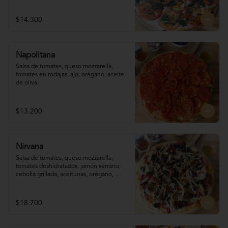
$14.300
Napolitana
Salsa de tomates, queso mozzarella, 
tomates en rodajas, ajo, orégano, aceite 
de oliva.
$13.200
Nirvana
Salsa de tomates, queso mozzarella,  
tomates deshidratados, jamón serrano, 
cebolla grillada, aceitunas, orégano, 
aceite de oliva.
$18.700