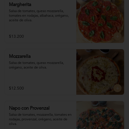
Margherita
Salsa de tomates, queso mozzarella, 
tomates en rodajas, albahaca, orégano, 
aceite de oliva.
$13.200
Mozzarella
Salsa de tomates, queso mozzarella, 
orégano, aceite de oliva.
$12.500
Napo con Provenzal
Salsa de tomates, mozzarella, tomates en 

rodajas, provenzal, orégano, aceite de 
oliva.