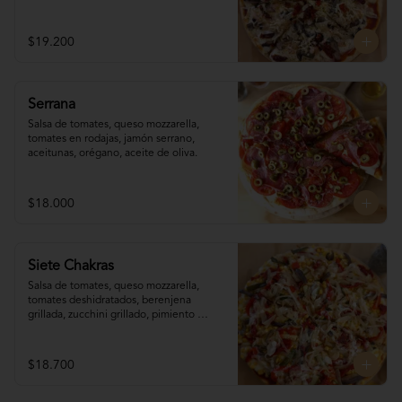
reggianito, orégano, aceite de oliva.
$19.200
Serrana
Salsa de tomates, queso mozzarella, 
tomates en rodajas, jamón serrano, 
aceitunas, orégano, aceite de oliva.
$18.000
Siete Chakras
Salsa de tomates, queso mozzarella, 
tomates deshidratados, berenjena 
grillada, zucchini grillado, pimiento 
morrón, choclo, cebolla grillada, orégano, 
tahine.
$18.700