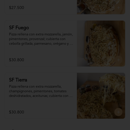
menos) 90 minutos de antelación)
$27.500
SF Fuego
Pizza rellena con extra mozzarella, jamón, 
pimentones, provenzal; cubierta con 
cebolla grillada, parmesano, orégano y 
aceite de oliva. (disponible sólo para 
pedidos programados con (al menos) 90 
minutos de antelación)
$30.800
SF Tierra
Pizza rellena con extra mozzarella, 
champignones, pimentones, tomates 
deshidratados, aceitunas; cubierta con 
cebolla grillada, parmesano, orégano y 
aceite de oliva. (disponible sólo para 
pedidos programados con (al menos) 90 
$30.800
minutos de antelación)