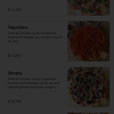
$14.300
Napolitana
Salsa de tomates, queso mozzarella, 
tomates en rodajas, ajo, orégano, aceite 
de oliva.
$13.200
Nirvana
Salsa de tomates, queso mozzarella,  
tomates deshidratados, jamón serrano, 
cebolla grillada, aceitunas, orégano, 
aceite de oliva.
$18.700