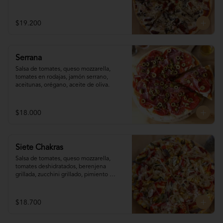
reggianito, orégano, aceite de oliva.
$19.200
Serrana
Salsa de tomates, queso mozzarella, 
tomates en rodajas, jamón serrano, 
aceitunas, orégano, aceite de oliva.
$18.000
Siete Chakras
Salsa de tomates, queso mozzarella, 
tomates deshidratados, berenjena 
grillada, zucchini grillado, pimiento 
morrón, choclo, cebolla grillada, orégano, 
tahine.
$18.700