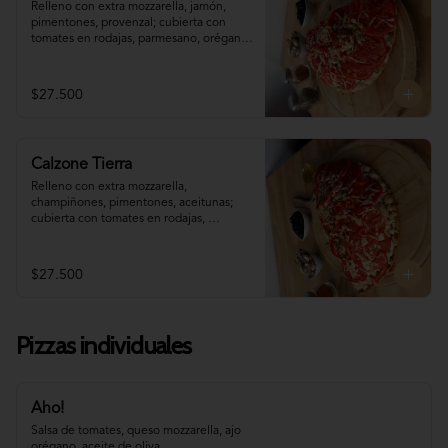
Relleno con extra mozzarella, jamón, 
pimentones, provenzal; cubierta con 
tomates en rodajas, parmesano, orégano 
y aceite de oliva. (disponible sólo para 
pedidos programados con (al menos) 60 
minutos de antelación)
$27.500
Calzone Tierra
Relleno con extra mozzarella, 
champiñones, pimentones, aceitunas; 
cubierta con tomates en rodajas, 
parmesano, orégano y aceite de oliva. 
(disponible sólo para pedidos 
programados con (al menos) 60 minutos 
$27.500
de antelación)
Pizzas individuales
Aho!
Salsa de tomates, queso mozzarella, ajo 
orégano, aceite de oliva.