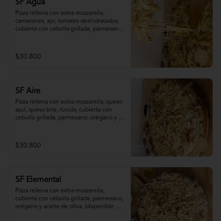
SF Agua
Pizza rellena con extra mozzarella, 
camarones, ajo, tomates deshidratados; 
cubierta con cebolla grillada, parmesano, 
orégano y aceite de oliva. (disponible 
sólo para pedidos programados con (al 
menos) 90 minutos de antelación)
$30.800
SF Aire
Pizza rellena con extra mozzarella, queso 
azul, queso brie, rúcula; cubierta con 
cebolla grillada, parmesano, orégano y 
aceite de oliva. (disponible sólo para 
pedidos programados con (al menos) 90 
minutos de antelación)
$30.800
SF Elemental
Pizza rellena con extra mozzarella, 
cubierta con cebolla grillada, parmesano, 
orégano y aceite de oliva. (disponible 
sólo para pedidos programados con (al 