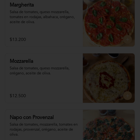
Margherita
Salsa de tomates, queso mozzarella, 
tomates en rodajas, albahaca, orégano, 
aceite de oliva.
$13.200
Mozzarella
Salsa de tomates, queso mozzarella, 
orégano, aceite de oliva.
$12.500
Napo con Provenzal
Salsa de tomates, mozzarella, tomates en 

rodajas, provenzal, orégano, aceite de 
oliva.