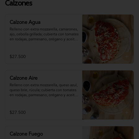
Calzones
Calzone Agua
Relleno con extra mozzarella, camarones, 
ajo, cebolla grillada; cubierta con tomates 
en rodajas, parmesano, orégano y aceite 
de oliva. (disponible sólo para pedidos 
programados con (al menos) 60 minutos 
de antelación)
$27.500
Calzone Aire
Relleno con extra mozzarella, queso azul, 
queso brie, rúcula; cubierta con tomates 
en rodajas, parmesano, orégano y aceite 
de oliva. (disponible sólo para pedidos 
programados con (al menos) 60 minutos 
de antelación)
$27.500
Calzone Fuego