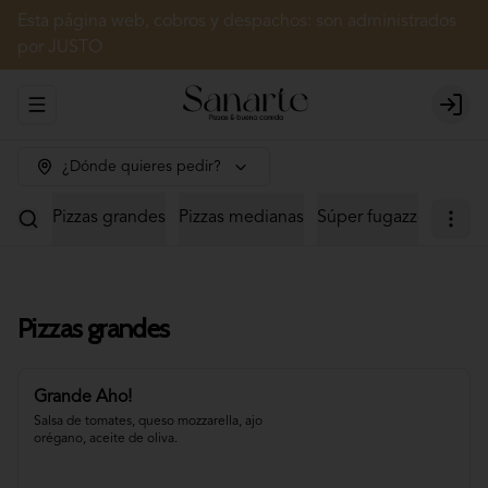
Esta página web, cobros y despachos: son administrados
por JUSTO
Abrir menu de navegación
Login
¿Dónde quieres pedir?
Pizzas grandes
Pizzas medianas
Súper fugazzetas
Cal
Pizzas grandes
Grande Aho!
Salsa de tomates, queso mozzarella, ajo 
orégano, aceite de oliva.