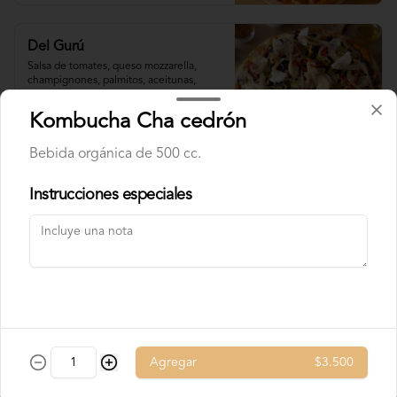
Del Gurú
Salsa de tomates, queso mozzarella,  
champignones, palmitos, aceitunas, 
choclo, tomates deshidratados, cebolla 
grillada, orégano, aceite de oliva.
Kombucha Cha cedrón
$9.800
Bebida orgánica de 500 cc.
Instrucciones especiales
Del Messias
Salsa de tomates, mozzarella, queso azul,

zanahoria salteada con toque de cebolla, 

pimentones, orégano, aceite de oliva.
$9.800
Agregar
$3.500
Ensueño azul
Salsa de tomates, queso mozzarella, 