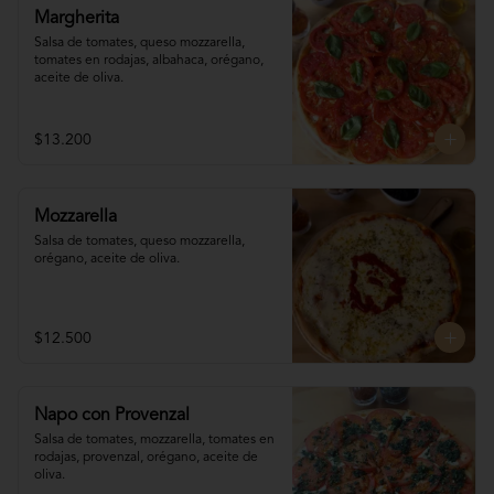
Margherita
Salsa de tomates, queso mozzarella, 
tomates en rodajas, albahaca, orégano, 
aceite de oliva.
$13.200
Mozzarella
Salsa de tomates, queso mozzarella, 
orégano, aceite de oliva.
$12.500
Napo con Provenzal
Salsa de tomates, mozzarella, tomates en 

rodajas, provenzal, orégano, aceite de 
oliva.