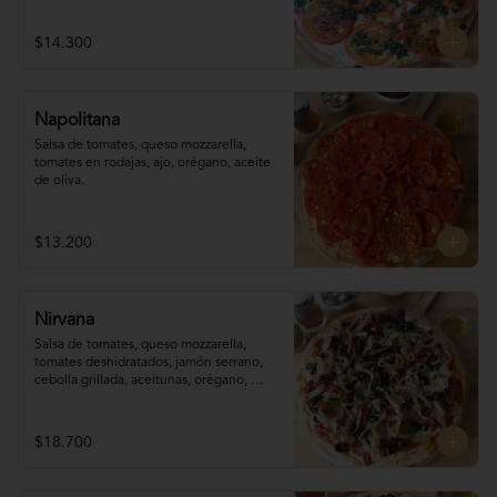
$14.300
Napolitana
Salsa de tomates, queso mozzarella, 
tomates en rodajas, ajo, orégano, aceite 
de oliva.
$13.200
Nirvana
Salsa de tomates, queso mozzarella,  
tomates deshidratados, jamón serrano, 
cebolla grillada, aceitunas, orégano, 
aceite de oliva.
$18.700