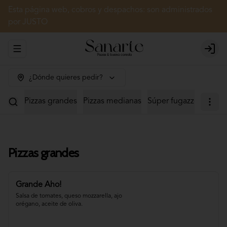
Esta página web, cobros y despachos: son administrados
por JUSTO
Abrir menu de navegación
Login
¿Dónde quieres pedir?
Pizzas grandes
Pizzas medianas
Súper fugazzetas
Cal
Pizzas grandes
Grande Aho!
Salsa de tomates, queso mozzarella, ajo 
orégano, aceite de oliva.