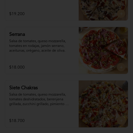
reggianito, orégano, aceite de oliva.
$19.200
Serrana
Salsa de tomates, queso mozzarella, 
tomates en rodajas, jamón serrano, 
aceitunas, orégano, aceite de oliva.
$18.000
Siete Chakras
Salsa de tomates, queso mozzarella, 
tomates deshidratados, berenjena 
grillada, zucchini grillado, pimiento 
morrón, choclo, cebolla grillada, orégano, 
tahine.
$18.700