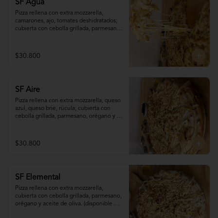
SF Agua
Pizza rellena con extra mozzarella, 
camarones, ajo, tomates deshidratados; 
cubierta con cebolla grillada, parmesano, 
orégano y aceite de oliva. (disponible 
sólo para pedidos programados con (al 
menos) 90 minutos de antelación)
$30.800
SF Aire
Pizza rellena con extra mozzarella, queso 
azul, queso brie, rúcula; cubierta con 
cebolla grillada, parmesano, orégano y 
aceite de oliva. (disponible sólo para 
pedidos programados con (al menos) 90 
minutos de antelación)
$30.800
SF Elemental
Pizza rellena con extra mozzarella, 
cubierta con cebolla grillada, parmesano, 
orégano y aceite de oliva. (disponible 
sólo para pedidos programados con (al 