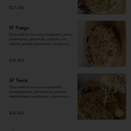
menos) 90 minutos de antelación)
$27.500
SF Fuego
Pizza rellena con extra mozzarella, jamón, 
pimentones, provenzal; cubierta con 
cebolla grillada, parmesano, orégano y 
aceite de oliva. (disponible sólo para 
pedidos programados con (al menos) 90 
minutos de antelación)
$30.800
SF Tierra
Pizza rellena con extra mozzarella, 
champignones, pimentones, tomates 
deshidratados, aceitunas; cubierta con 
cebolla grillada, parmesano, orégano y 
aceite de oliva. (disponible sólo para 
pedidos programados con (al menos) 90 
$30.800
minutos de antelación)