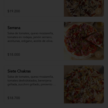
reggianito, orégano, aceite de oliva.
$19.200
Serrana
Salsa de tomates, queso mozzarella, 
tomates en rodajas, jamón serrano, 
aceitunas, orégano, aceite de oliva.
$18.000
Siete Chakras
Salsa de tomates, queso mozzarella, 
tomates deshidratados, berenjena 
grillada, zucchini grillado, pimiento 
morrón, choclo, cebolla grillada, orégano, 
tahine.
$18.700