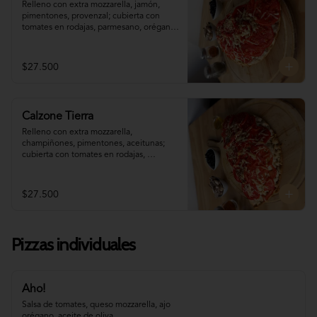
Relleno con extra mozzarella, jamón, 
pimentones, provenzal; cubierta con 
tomates en rodajas, parmesano, orégano 
y aceite de oliva. (disponible sólo para 
pedidos programados con (al menos) 60 
minutos de antelación)
$27.500
Calzone Tierra
Relleno con extra mozzarella, 
champiñones, pimentones, aceitunas; 
cubierta con tomates en rodajas, 
parmesano, orégano y aceite de oliva. 
(disponible sólo para pedidos 
programados con (al menos) 60 minutos 
$27.500
de antelación)
Pizzas individuales
Aho!
Salsa de tomates, queso mozzarella, ajo 
orégano, aceite de oliva.