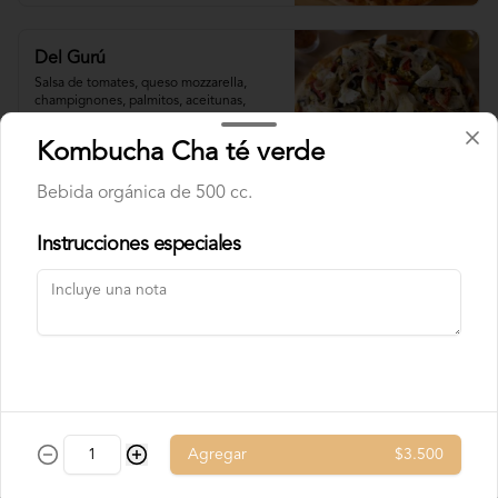
Del Gurú
Salsa de tomates, queso mozzarella,  
champignones, palmitos, aceitunas, 
choclo, tomates deshidratados, cebolla 
grillada, orégano, aceite de oliva.
Kombucha Cha té verde
$9.800
Bebida orgánica de 500 cc.
Instrucciones especiales
Del Messias
Salsa de tomates, mozzarella, queso azul,

zanahoria salteada con toque de cebolla, 

pimentones, orégano, aceite de oliva.
$9.800
Agregar
$3.500
Ensueño azul
Salsa de tomates, queso mozzarella, 