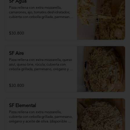
SF Agua
Pizza rellena con extra mozzarella, 
camarones, ajo, tomates deshidratados; 
cubierta con cebolla grillada, parmesano, 
orégano y aceite de oliva. (disponible 
sólo para pedidos programados con (al 
menos) 90 minutos de antelación)
$30.800
SF Aire
Pizza rellena con extra mozzarella, queso 
azul, queso brie, rúcula; cubierta con 
cebolla grillada, parmesano, orégano y 
aceite de oliva. (disponible sólo para 
pedidos programados con (al menos) 90 
minutos de antelación)
$30.800
SF Elemental
Pizza rellena con extra mozzarella, 
cubierta con cebolla grillada, parmesano, 
orégano y aceite de oliva. (disponible 
sólo para pedidos programados con (al 