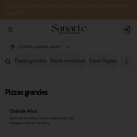
Esta página web, cobros y despachos: son administrados
por JUSTO
Abrir menu de navegación
Login
¿Dónde quieres pedir?
Pizzas grandes
Pizzas medianas
Súper fugazzetas
Cal
Pizzas grandes
Grande Aho!
Salsa de tomates, queso mozzarella, ajo 
orégano, aceite de oliva.