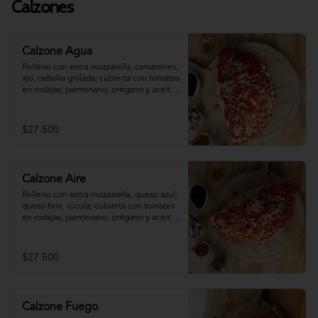
Calzones
Calzone Agua
Relleno con extra mozzarella, camarones, 
ajo, cebolla grillada; cubierta con tomates 
en rodajas, parmesano, orégano y aceite 
de oliva. (disponible sólo para pedidos 
programados con (al menos) 60 minutos 
de antelación)
$27.500
Calzone Aire
Relleno con extra mozzarella, queso azul, 
queso brie, rúcula; cubierta con tomates 
en rodajas, parmesano, orégano y aceite 
de oliva. (disponible sólo para pedidos 
programados con (al menos) 60 minutos 
de antelación)
$27.500
Calzone Fuego