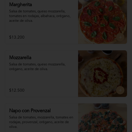
Margherita
Salsa de tomates, queso mozzarella, 
tomates en rodajas, albahaca, orégano, 
aceite de oliva.
$13.200
Mozzarella
Salsa de tomates, queso mozzarella, 
orégano, aceite de oliva.
$12.500
Napo con Provenzal
Salsa de tomates, mozzarella, tomates en 

rodajas, provenzal, orégano, aceite de 
oliva.