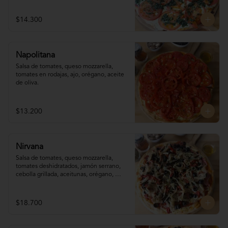
$14.300
Napolitana
Salsa de tomates, queso mozzarella, 
tomates en rodajas, ajo, orégano, aceite 
de oliva.
$13.200
Nirvana
Salsa de tomates, queso mozzarella,  
tomates deshidratados, jamón serrano, 
cebolla grillada, aceitunas, orégano, 
aceite de oliva.
$18.700