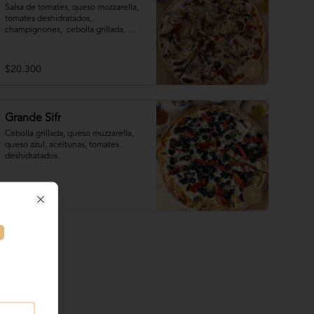
Salsa de tomates, queso mozzarella, 
tomates deshidratados, 
champignones,  cebolla grillada, 
camarones, ajo, queso reggianito, 
orégano, aceite de oliva.
$20.300
Grande Sifr
Cebolla grillada, queso muzzarella, 
queso azul, aceitunas, tomates 
deshidratados.
$19.800
Close