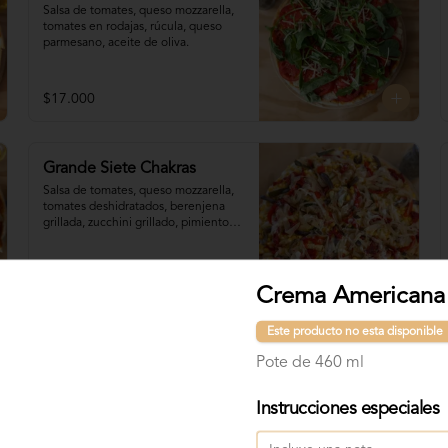
Salsa de tomates, queso mozzarella, 
tomates en rodajas, rúcula, queso 
parmesano, aceite de oliva.
$17.000
Grande Siete Chakras
Salsa de tomates, queso mozzarella, 
tomates deshidratados, berenjena 
grillada, zucchini grillado, pimiento 
morrón, choclo, cebolla grillada, 
orégano, tahine.
$19.800
Crema Americana
Este producto no esta disponible
Pote de 460 ml
Instrucciones especiales