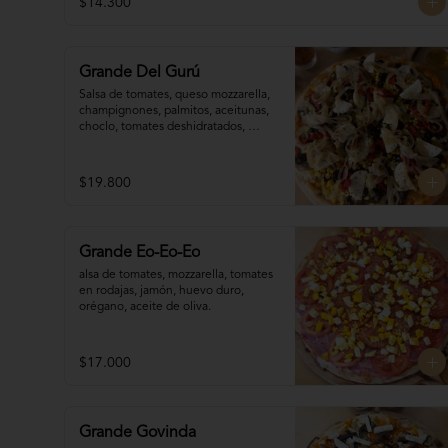
$14.300
Grande Del Gurú
Salsa de tomates, queso mozzarella,  
champignones, palmitos, aceitunas, 
choclo, tomates deshidratados, 
cebolla grillada, orégano, aceite de 
oliva.
$19.800
Grande Eo-Eo-Eo
alsa de tomates, mozzarella, tomates 

en rodajas, jamón, huevo duro,

orégano, aceite de oliva.
$17.000
Grande Govinda