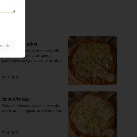
Cuatro iniciados
onible
Salsa de tomates, queso mozzarella, 
queso brie, queso azul, queso 
parmesano, orégano, aceite de oliva.
$17.000
Ensueño azul
Salsa de tomates, queso mozzarella, 
queso azul, orégano, aceite de oliva.
$14.300