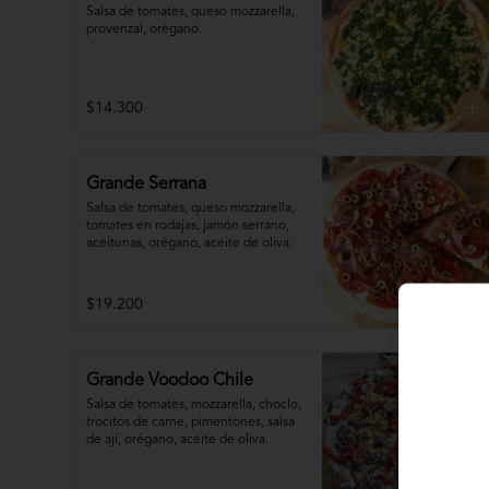
Salsa de tomates, queso mozzarella, 
provenzal, orégano.
$14.300
Grande Serrana
Salsa de tomates, queso mozzarella, 
tomates en rodajas, jamón serrano, 
aceitunas, orégano, aceite de oliva.
$19.200
Grande Voodoo Chile
Salsa de tomates, mozzarella, choclo, 
trocitos de carne, pimentones, salsa 
de ají, orégano, aceite de oliva.