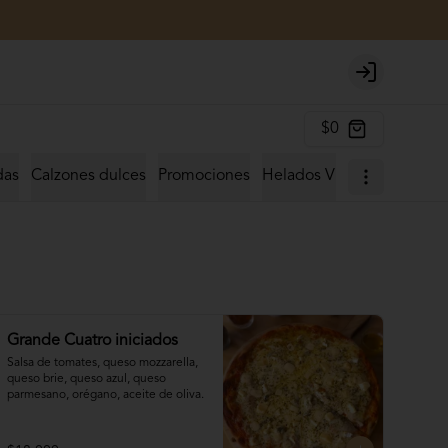
Login
$0
das
Calzones dulces
Promociones
Helados Vittore
Hamburg
Grande Cuatro iniciados
Salsa de tomates, queso mozzarella, 
queso brie, queso azul, queso 
parmesano, orégano, aceite de oliva.