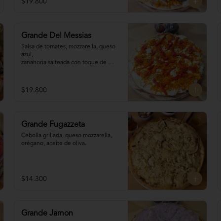
$19.800
Grande Del Messias
Salsa de tomates, mozzarella, queso 
azul,

zanahoria salteada con toque de 
cebolla, 

pimentones, orégano, aceite de 
oliva.
$19.800
Grande Fugazzeta
Cebolla grillada, queso mozzarella, 
orégano, aceite de oliva.
$14.300
Grande Jamon