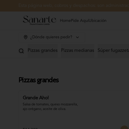
Esta página web, cobros y despachos: son administr
Home
Pide Aquí
Ubicación
¿Dónde quieres pedir?
Pizzas grandes
Pizzas medianas
Súper fugazzet
Pizzas grandes
Grande Aho!
Salsa de tomates, queso mozzarella, 
ajo orégano, aceite de oliva.