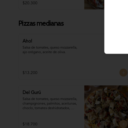
$20.300
Pizzas medianas
Aho!
Salsa de tomates, queso mozzarella, 
ajo orégano, aceite de oliva.
$13.200
Del Gurú
Salsa de tomates, queso mozzarella,  
champignones, palmitos, aceitunas, 
choclo, tomates deshidratados, 
cebolla grillada, orégano, aceite de 
oliva.
$18.700