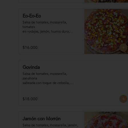
Eo-Eo-Eo
Salsa de tomates, mozzarella, 
tomates 

en rodajas, jamón, huevo duro,

orégano, aceite de oliva.
$16.000
Govinda
Salsa de tomates, mozzarella, 
zanahoria 

salteada con toque de cebolla, 
zapallitos 

grillados, berenjena grillada, 
palmitos, orégano.
$18.000
Jamón con Morrón
Salsa de tomates, mozzarella, jamón, 
