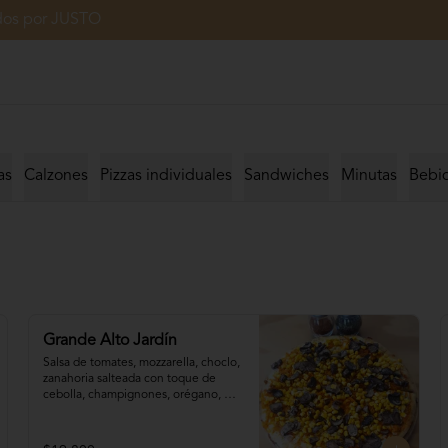
ados por JUSTO
as
Calzones
Pizzas individuales
Sandwiches
Minutas
Bebi
Grande Alto Jardín
Salsa de tomates, mozzarella, choclo, 

zanahoria salteada con toque de 
cebolla, champignones, orégano, 
aceite de oliva.