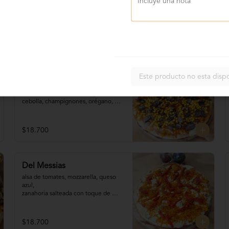
Alto Jardín
Este producto no esta disp
Salsa de tomates, mozzarella, choclo, 

zanahoria salteada con toque de 
cebolla, champignones, orégano, 
aceite de oliva.
$18.700
Del Messias
alsa de tomates, mozzarella, queso 
azul,

zanahoria salteada con toque de 
cebolla, 

pimentones, orégano, aceite de 
oliva.
$18.700