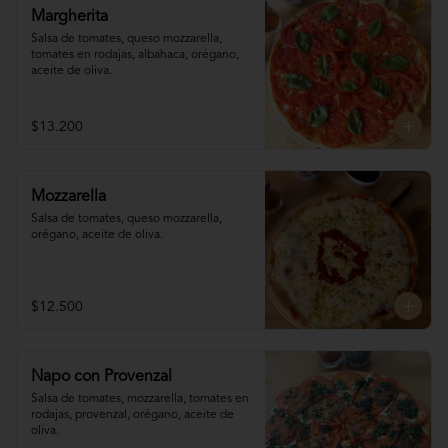
Margherita
Salsa de tomates, queso mozzarella, 
tomates en rodajas, albahaca, orégano, 
aceite de oliva.
$13.200
Mozzarella
Salsa de tomates, queso mozzarella, 
orégano, aceite de oliva.
$12.500
Napo con Provenzal
Salsa de tomates, mozzarella, tomates en 

rodajas, provenzal, orégano, aceite de 
oliva.