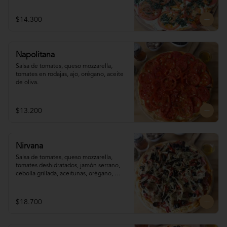
$14.300
Napolitana
Salsa de tomates, queso mozzarella, 
tomates en rodajas, ajo, orégano, aceite 
de oliva.
$13.200
Nirvana
Salsa de tomates, queso mozzarella,  
tomates deshidratados, jamón serrano, 
cebolla grillada, aceitunas, orégano, 
aceite de oliva.
$18.700