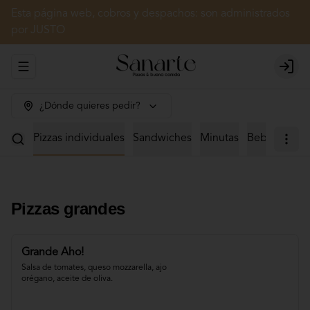
Esta página web, cobros y despachos: son administrados
por JUSTO
Abrir menu de navegación
Login
¿Dónde quieres pedir?
zones
Pizzas individuales
Sandwiches
Minutas
Bebidas
Ca
Pizzas grandes
Grande Aho!
Salsa de tomates, queso mozzarella, ajo 
orégano, aceite de oliva.