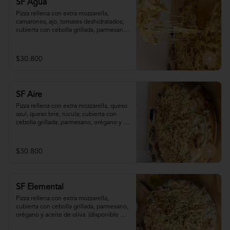
SF Agua
Pizza rellena con extra mozzarella, 
camarones, ajo, tomates deshidratados; 
cubierta con cebolla grillada, parmesano, 
orégano y aceite de oliva. (disponible 
sólo para pedidos programados con (al 
menos) 90 minutos de antelación)
$30.800
SF Aire
Pizza rellena con extra mozzarella, queso 
azul, queso brie, rúcula; cubierta con 
cebolla grillada, parmesano, orégano y 
aceite de oliva. (disponible sólo para 
pedidos programados con (al menos) 90 
minutos de antelación)
$30.800
SF Elemental
Pizza rellena con extra mozzarella, 
cubierta con cebolla grillada, parmesano, 
orégano y aceite de oliva. (disponible 
sólo para pedidos programados con (al 