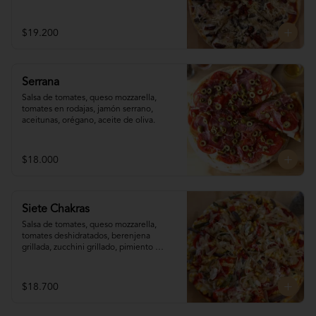
reggianito, orégano, aceite de oliva.
$19.200
Serrana
Salsa de tomates, queso mozzarella, 
tomates en rodajas, jamón serrano, 
aceitunas, orégano, aceite de oliva.
$18.000
Siete Chakras
Salsa de tomates, queso mozzarella, 
tomates deshidratados, berenjena 
grillada, zucchini grillado, pimiento 
morrón, choclo, cebolla grillada, orégano, 
tahine.
$18.700