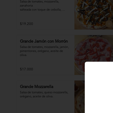
Salsa de tomates, mozzarella, 
zanahoria 

salteada con toque de cebolla, 
zapallitos 

grillados, berenjena grillada, 
palmitos, orégano.
$19.200
Grande Jamón con Morrón
Salsa de tomates, mozzarella, jamón, 

pimentones, orégano, aceite de 
oliva.
$17.000
Grande Mozzarella
Salsa de tomates, queso mozzarella, 
orégano, aceite de oliva.