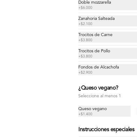
Doble mozzarella
+
$6.000
Fugazzeta
Zanahoria Salteada
+
$2.100
Cebolla grillada, queso mozzarella, 
orégano, aceite de oliva.
Trocitos de Carne
+
$3.800
Trocitos de Pollo
$13.200
+
$3.800
Fondos de Alcachofa
Jamón
+
$2.900
Salsa de tomates, mozzarella, jamón, 
orégano, aceite de oliva.
¿Queso vegano?
Seleccione al menos 1
$14.300
Queso vegano
+
$1.400
Mandala
Instrucciones especiales
Salsa de tomates, queso mozzarella, 