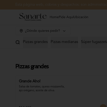
Esta página web, cobros y despachos: son administr
Home
Pide Aquí
Ubicación
¿Dónde quieres pedir?
Pizzas grandes
Pizzas medianas
Súper fugazzet
Pizzas grandes
Grande Aho!
Salsa de tomates, queso mozzarella, 
ajo orégano, aceite de oliva.