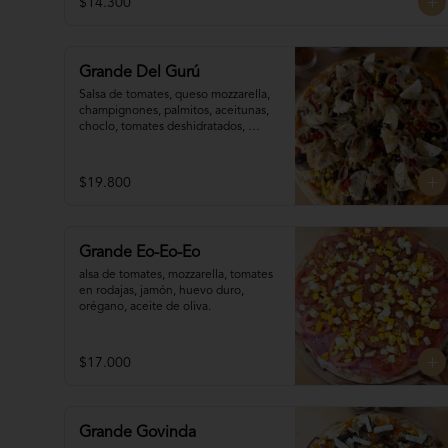
$14.300
Grande Del Gurú
Salsa de tomates, queso mozzarella,  
champignones, palmitos, aceitunas, 
choclo, tomates deshidratados, 
cebolla grillada, orégano, aceite de 
oliva.
$19.800
Grande Eo-Eo-Eo
alsa de tomates, mozzarella, tomates 

en rodajas, jamón, huevo duro,

orégano, aceite de oliva.
$17.000
Grande Govinda