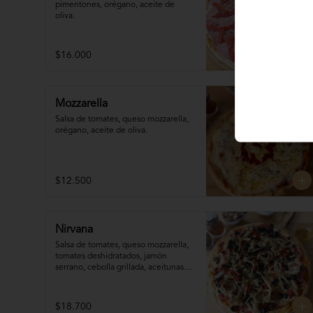
pimentones, orégano, aceite de 
oliva.
$16.000
Mozzarella
Salsa de tomates, queso mozzarella, 
orégano, aceite de oliva.
$12.500
Nirvana
Salsa de tomates, queso mozzarella,  
tomates deshidratados, jamón 
serrano, cebolla grillada, aceitunas, 
orégano, aceite de oliva.
$18.700