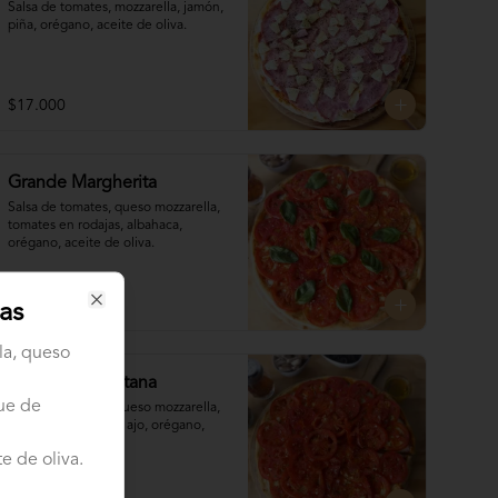
Salsa de tomates, mozzarella, jamón, 

piña, orégano, aceite de oliva.
$17.000
Grande Margherita
Salsa de tomates, queso mozzarella, 
tomates en rodajas, albahaca, 
orégano, aceite de oliva.
$14.300
as
Close
la, queso
Grande Napolitana
que de
Salsa de tomates, queso mozzarella, 
tomates en rodajas, ajo, orégano, 
aceite de oliva.
e de oliva.