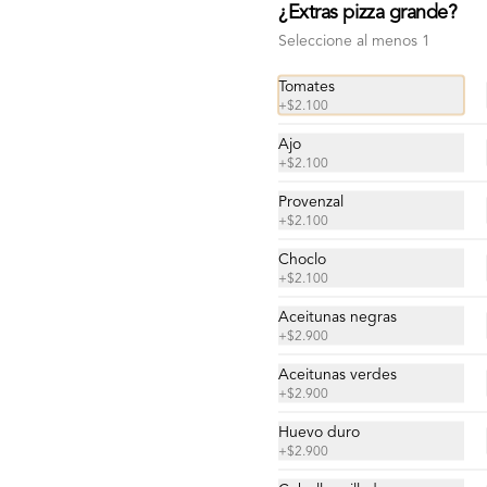
$15.400
¿Extras pizza grande?
Seleccione al menos 1
Grande Olivia
Tomates
+
$2.100
Salsa de tomates, queso mozzarella, 
aceitunas negras, aceitunas verdes, 
ajo, orégano, aceite de oliva.
Ajo
+
$2.100
Provenzal
$15.400
+
$2.100
Choclo
Grande Pepperoni
+
$2.100
Salsa de tomates, queso mozzarella, 
Aceitunas negras
pepperoni, aceite de oliva, orégano.
+
$2.900
Aceitunas verdes
+
$2.900
$14.300
Huevo duro
+
$2.900
Grande Rúcula