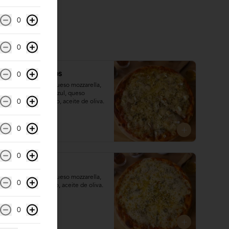
0
0
Cuatro iniciados
0
Salsa de tomates, queso mozzarella, 
queso brie, queso azul, queso 
0
parmesano, orégano, aceite de oliva.
0
$17.000
0
Ensueño azul
Salsa de tomates, queso mozzarella, 
0
queso azul, orégano, aceite de oliva.
0
$14.300