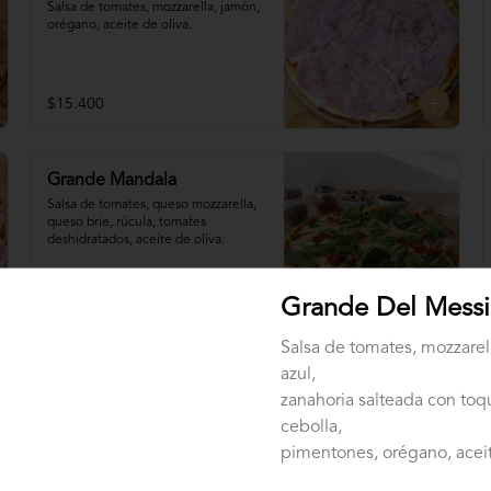
Salsa de tomates, mozzarella, jamón, 
orégano, aceite de oliva.
$15.400
Grande Mandala
Salsa de tomates, queso mozzarella, 
queso brie, rúcula, tomates 
deshidratados, aceite de oliva.
$19.200
Grande Del Messi
Salsa de tomates, mozzarel
azul,
Grande Napo con
zanahoria salteada con to
Provenzal
cebolla,
Salsa de tomates, mozzarella, 
tomates en 

pimentones, orégano, aceit
rodajas, provenzal, orégano, aceite 
de oliva.