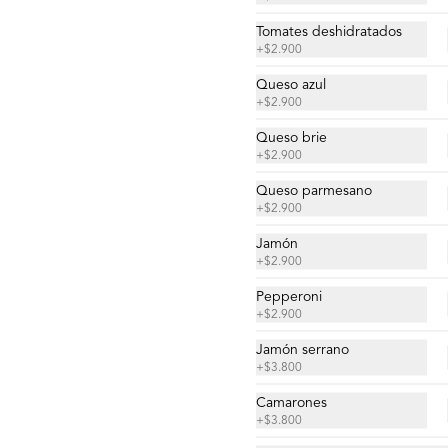
Tomates deshidratados
+
$2.900
Queso azul
+
$2.900
Queso brie
Alto Jardín
+
$2.900
Salsa de tomates, mozzarella, choclo, 

zanahoria salteada con toque de 
Queso parmesano
cebolla, champignones, orégano, 
+
$2.900
aceite de oliva.
Jamón
$18.700
+
$2.900
Pepperoni
+
$2.900
Del Messias
alsa de tomates, mozzarella, queso 
Jamón serrano
azul,

+
$3.800
zanahoria salteada con toque de 
cebolla, 

Camarones
pimentones, orégano, aceite de 
+
$3.800
oliva.
$18.700