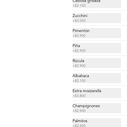
Cebolla grillada
Salsa de tomates, queso mozzarella, 
+
$2.100
tomates en rodajas, rúcula, queso 
parmesano, aceite de oliva.
Zucchini
+
$3.000
$17.000
Pimentón
+
$2.900
Piña
Grande Siete Chakras
+
$2.900
Salsa de tomates, queso mozzarella, 
tomates deshidratados, berenjena 
Rúcula
grillada, zucchini grillado, pimiento 
+
$2.900
morrón, choclo, cebolla grillada, 
orégano, tahine.
Albahaca
$19.800
+
$2.100
Extra mozzarella
+
$3.800
Champignones
+
$2.900
Palmitos
+
$2.900