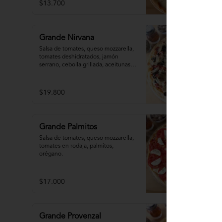
$13.700
Grande Nirvana
Salsa de tomates, queso mozzarella,  
tomates deshidratados, jamón 
serrano, cebolla grillada, aceitunas, 
orégano, aceite de oliva.
$19.800
Grande Palmitos
Salsa de tomates, queso mozzarella, 
tomates en rodaja, palmitos,  
orégano.
$17.000
Grande Provenzal