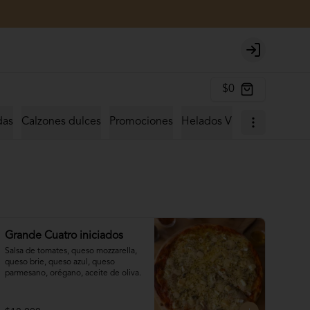
Login
$0
das
Calzones dulces
Promociones
Helados Vittore
Hamburg
Grande Cuatro iniciados
Salsa de tomates, queso mozzarella, 
queso brie, queso azul, queso 
parmesano, orégano, aceite de oliva.