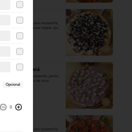
Funghi
Salsa de tomates, queso mozzarella, 
champiñones, aceitunas negras, ajo, 
aceite de oliva.
$16.000
Jamón con Ananá
Salsa de tomates, mozzarella, jamón, 

piña, orégano, aceite de oliva.
Opcional
$16.000
0
Margherita
Salsa de tomates, queso mozzarella, 