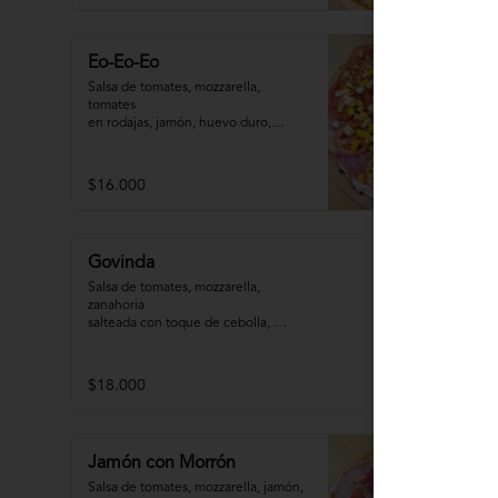
Eo-Eo-Eo
Salsa de tomates, mozzarella, 
tomates 

en rodajas, jamón, huevo duro,

orégano, aceite de oliva.
$16.000
Govinda
Salsa de tomates, mozzarella, 
zanahoria 

salteada con toque de cebolla, 
zapallitos 

grillados, berenjena grillada, 
palmitos, orégano.
$18.000
Jamón con Morrón
Salsa de tomates, mozzarella, jamón, 
