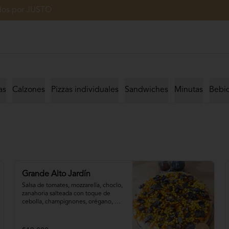
ados por JUSTO
as
Calzones
Pizzas individuales
Sandwiches
Minutas
Bebi
Grande Alto Jardín
Salsa de tomates, mozzarella, choclo, 

zanahoria salteada con toque de 
cebolla, champignones, orégano, 
aceite de oliva.