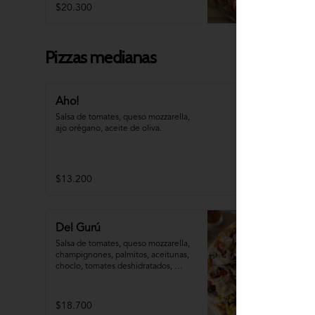
$20.300
Pizzas medianas
Aho!
Salsa de tomates, queso mozzarella, 
ajo orégano, aceite de oliva.
$13.200
Del Gurú
Salsa de tomates, queso mozzarella,  
champignones, palmitos, aceitunas, 
choclo, tomates deshidratados, 
cebolla grillada, orégano, aceite de 
oliva.
$18.700