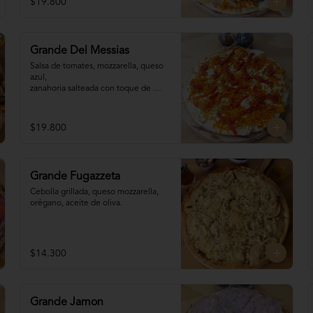
$19.800
Grande Del Messias
Salsa de tomates, mozzarella, queso 
azul,

zanahoria salteada con toque de 
cebolla, 

pimentones, orégano, aceite de 
oliva.
$19.800
Grande Fugazzeta
Cebolla grillada, queso mozzarella, 
orégano, aceite de oliva.
$14.300
Grande Jamon