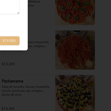
tomates en rodajas, albahaca, 
orégano, aceite de oliva.
$13.200
Napolitana
$19.800
Salsa de tomates, queso mozzarella, 
tomates en rodajas, ajo, orégano, 
aceite de oliva.
$13.200
Pachamama
Salsa de tomates. Queso mozzarella,  
choclo, aceitunas, ajo, orégano, 
aceite de oliva.
$14.300