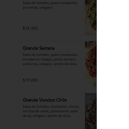
Salsa de tomates, queso mozzarella, 
provenzal, orégano.
$14.300
Grande Serrana
Salsa de tomates, queso mozzarella, 
tomates en rodajas, jamón serrano, 
aceitunas, orégano, aceite de oliva.
$19.200
Grande Voodoo Chile
Salsa de tomates, mozzarella, choclo, 
trocitos de carne, pimentones, salsa 
de ají, orégano, aceite de oliva.