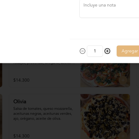
queso brie, rúcula, tomates 
deshidratados, aceite de oliva.
$18.000
Napo con Provenzal
Agregar
Salsa de tomates, mozzarella, 
tomates en 

rodajas, provenzal, orégano, aceite 
de oliva.
$14.300
Olivia
Salsa de tomates, queso mozzarella, 
aceitunas negras, aceitunas verdes, 
ajo, orégano, aceite de oliva.
$14.300