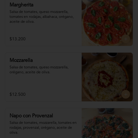
Margherita
Salsa de tomates, queso mozzarella, 
tomates en rodajas, albahaca, orégano, 
aceite de oliva.
$13.200
Mozzarella
Salsa de tomates, queso mozzarella, 
orégano, aceite de oliva.
$12.500
Napo con Provenzal
Salsa de tomates, mozzarella, tomates en 

rodajas, provenzal, orégano, aceite de 
oliva.