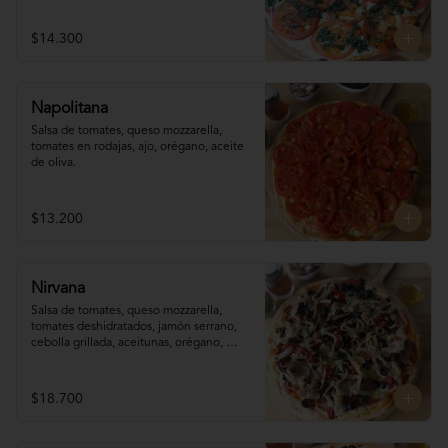
$14.300
Napolitana
Salsa de tomates, queso mozzarella, 
tomates en rodajas, ajo, orégano, aceite 
de oliva.
$13.200
Nirvana
Salsa de tomates, queso mozzarella,  
tomates deshidratados, jamón serrano, 
cebolla grillada, aceitunas, orégano, 
aceite de oliva.
$18.700