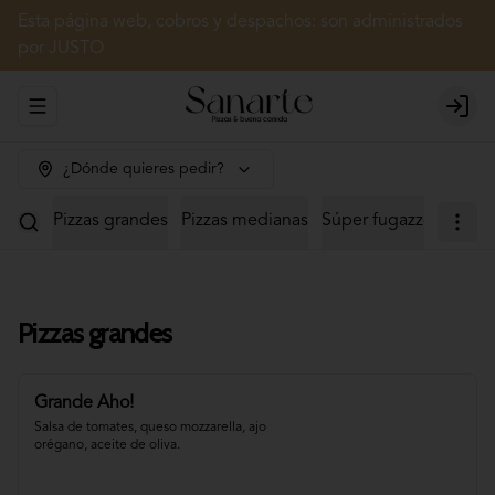
Esta página web, cobros y despachos: son administrados
por JUSTO
Abrir menu de navegación
Login
¿Dónde quieres pedir?
Pizzas grandes
Pizzas medianas
Súper fugazzetas
Cal
Pizzas grandes
Grande Aho!
Salsa de tomates, queso mozzarella, ajo 
orégano, aceite de oliva.