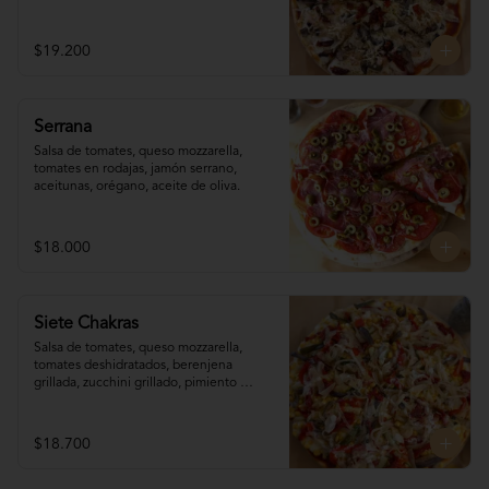
reggianito, orégano, aceite de oliva.
$19.200
Serrana
Salsa de tomates, queso mozzarella, 
tomates en rodajas, jamón serrano, 
aceitunas, orégano, aceite de oliva.
$18.000
Siete Chakras
Salsa de tomates, queso mozzarella, 
tomates deshidratados, berenjena 
grillada, zucchini grillado, pimiento 
morrón, choclo, cebolla grillada, orégano, 
tahine.
$18.700