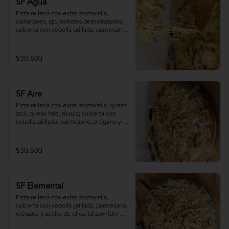
SF Agua
Pizza rellena con extra mozzarella, 
camarones, ajo, tomates deshidratados; 
cubierta con cebolla grillada, parmesano, 
orégano y aceite de oliva. (disponible 
sólo para pedidos programados con (al 
menos) 90 minutos de antelación)
$30.800
SF Aire
Pizza rellena con extra mozzarella, queso 
azul, queso brie, rúcula; cubierta con 
cebolla grillada, parmesano, orégano y 
aceite de oliva. (disponible sólo para 
pedidos programados con (al menos) 90 
minutos de antelación)
$30.800
SF Elemental
Pizza rellena con extra mozzarella, 
cubierta con cebolla grillada, parmesano, 
orégano y aceite de oliva. (disponible 
sólo para pedidos programados con (al 